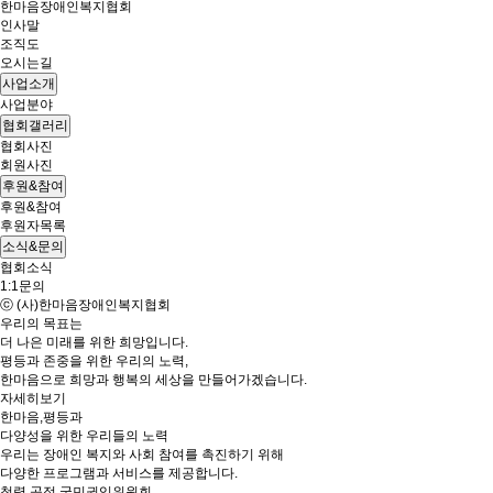
한마음장애인복지협회
인사말
조직도
오시는길
사업소개
사업분야
협회갤러리
협회사진
회원사진
후원&참여
후원&참여
후원자목록
소식&문의
협회소식
1:1문의
ⓒ (사)한마음장애인복지협회
우리의 목표는
더 나은 미래를 위한 희망입니다.
평등과 존중을 위한 우리의 노력,
한마음으로 희망과 행복의 세상을 만들어가겠습니다.
자세히보기
한마음,평등과
다양성을 위한
우리들의 노력
우리는 장애인 복지와 사회 참여를 촉진하기 위해
다양한 프로그램과 서비스를 제공합니다.
청렴,공정
국민권익위원회