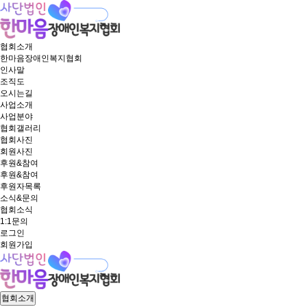
협회소개
한마음장애인복지협회
인사말
조직도
오시는길
사업소개
사업분야
협회갤러리
협회사진
회원사진
후원&참여
후원&참여
후원자목록
소식&문의
협회소식
1:1문의
로그인
회원가입
협회소개